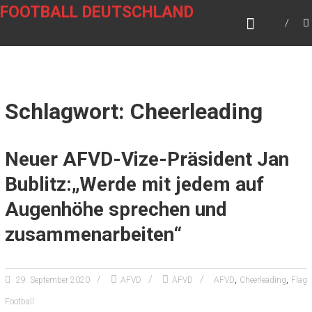
Zum
FOOTBALL DEUTSCHLAND
Inhalt
springen
Schlagwort: Cheerleading
Neuer AFVD-Vize-Präsident Jan
Bublitz:„Werde mit jedem auf
Augenhöhe sprechen und
zusammenarbeiten“
,
,
29. September 2020
AFVD
AFVD
AFVD
Cheerleading
Flag
Football