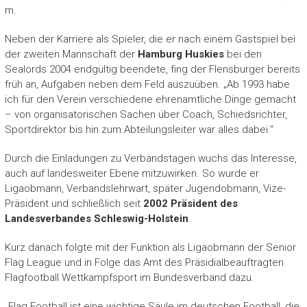
m.
Neben der Karriere als Spieler, die er nach einem Gastspiel bei
der zweiten Mannschaft der
Hamburg Huskies
bei den
Sealords 2004 endgültig beendete, fing der Flensburger bereits
früh an, Aufgaben neben dem Feld auszuüben. „Ab 1993 habe
ich für den Verein verschiedene ehrenamtliche Dinge gemacht
– von organisatorischen Sachen über Coach, Schiedsrichter,
Sportdirektor bis hin zum Abteilungsleiter war alles dabei.“
Durch die Einladungen zu Verbandstagen wuchs das Interesse,
auch auf landesweiter Ebene mitzuwirken. So wurde er
Ligaobmann, Verbandslehrwart, später Jugendobmann, Vize-
Präsident und schließlich seit
2002 Präsident des
Landesverbandes Schleswig-Holstein
.
Kurz danach folgte mit der Funktion als Ligaobmann der Senior
Flag League und in Folge das Amt des Präsidialbeauftragten
Flagfootball Wettkampfsport im Bundesverband dazu.
„Flag Football ist eine wichtige Säule im deutschen Football, die