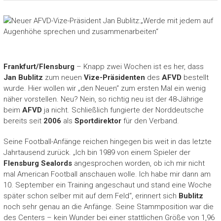
Frankfurt/Flensburg
– Knapp zwei Wochen ist es her, dass
Jan Bublitz
zum neuen
Vize-Präsidenten
des
AFVD
bestellt
wurde. Hier wollen wir „den Neuen“ zum ersten Mal ein wenig
näher vorstellen. Neu? Nein, so richtig neu ist der 48-Jährige
beim
AFVD
ja nicht. Schließlich fungierte der Norddeutsche
bereits seit
2006
als
Sportdirektor
für den Verband.
Seine Football-Anfänge reichen hingegen bis weit in das letzte
Jahrtausend zurück. „Ich bin 1989 von einem Spieler der
Flensburg Sealords
angesprochen worden, ob ich mir nicht
mal American Football anschauen wolle. Ich habe mir dann am
10. September ein Training angeschaut und stand eine Woche
später schon selber mit auf dem Feld“, erinnert sich
Bublitz
noch sehr genau an die Anfänge. Seine Stammposition war die
des Centers – kein Wunder bei einer stattlichen Größe von 1,96