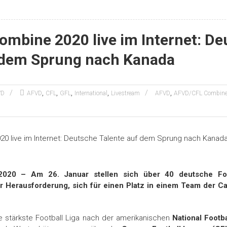
mbine 2020 live im Internet: De
 dem Sprung nach Kanada
,
,
,
,
,
VD
AFVD
CFL
GFL
International
Livestream
AFVD
AFVD/CFL Combine
1.2020 – Am 26. Januar stellen sich über 40 deutsche Foo
Herausforderung, sich für einen Platz in einem Team der Ca
ie stärkste Football Liga nach der amerikanischen
National Footb