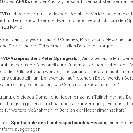
Sitz des
AFVDs
und der Austragungsstadt der nächsten German Bow
FVD
nichts dem Zufall überlassen. Bereits im Vorfeld wurden die Te
rmiert und ein Handout samt Aufwärmübungen verschickt, um den Sp
n zu können.
rden dann insgesamt fast 40 Coaches, Physios und Mediziner für 
iche Betreuung der Teilnehmer in allen Bereichen sorgen.
FVD-Vizepräsident Peter Springwald:
„Wir haben auf allen Ebene
Combine höchstprofessionell durchführen zu können. Neben den 
die die Drills betreuen werden, sind wir unter anderem auch im m
tens aufgestellt, um bei eventuell auftretenden Beschwerden So
ielern ermöglichen sollen, das Combine zu Ende zu führen.“
tung, die dieses Combine für jeden einzelnen Teilnehmer hat. Dah
altungstag jederzeit mit Rat und Tat zur Verfügung. Für uns ist d
ke für weitere Maßnahmen im Bereich der Nationalmannschaft.“
in der
Sportschule des Landessportbundes Hessen
, einen Stein
tfernt, ausgetragen.