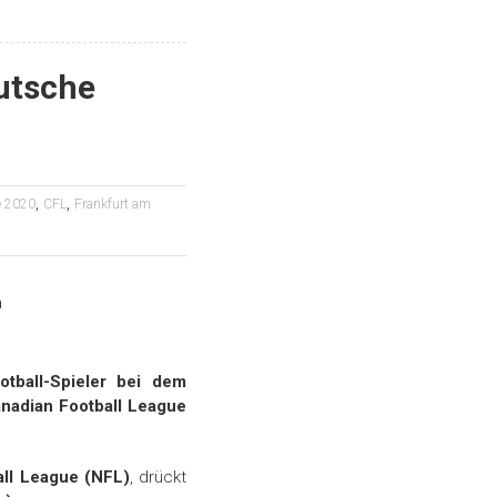
utsche
,
,
 2020
CFL
Frankfurt am
tball-Spieler bei dem
nadian Football League
all League (NFL)
, drückt