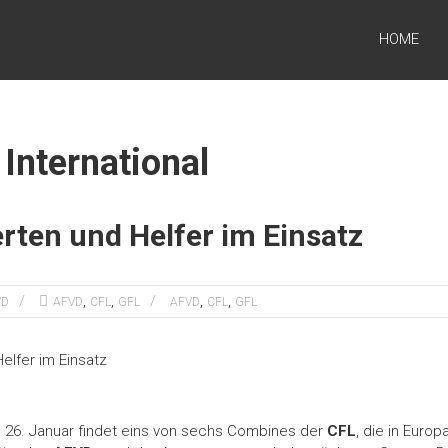
HOME
 International
rten und Helfer im Einsatz
,
,
,
,
VD
AFVD
CFL
GFL
AFVD
CFL
GFL
26. Januar findet eins von sechs Combines der
CFL
, die in Euro