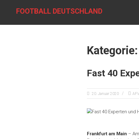
Zum
Inhalt
FOOTBALL DEUTSCHLAND
springen
Kategorie:
Fast 40 Expe
20. Januar 2020
AF
Frankfurt am Main
– Am 