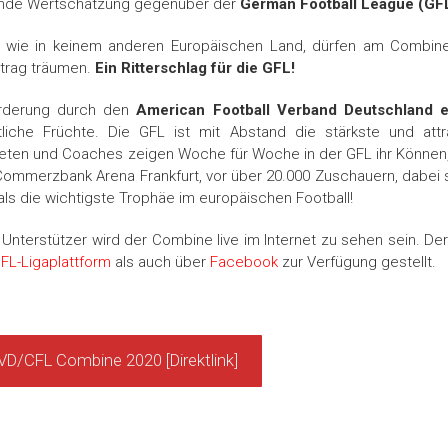
ende Wertschätzung gegenüber der
German Football League
(GF
el wie in keinem anderen Europäischen Land, dürfen am Combin
rtrag träumen.
Ein Ritterschlag für die GFL!
örderung durch den
American Football Verband Deutschland e
tliche Früchte. Die GFL ist mit Abstand die stärkste und attra
leten und Coaches zeigen Woche für Woche in der GFL ihr Können
Commerzbank Arena Frankfurt, vor über 20.000 Zuschauern, dabei s
 als die wichtigste Trophäe im europäischen Football!
d Unterstützer wird der Combine live im Internet zu sehen sein. De
FL-Ligaplattform
als auch über
Face
book
zur Verfügung gestellt.
D/CFL Combine 2020 [Direktlink]