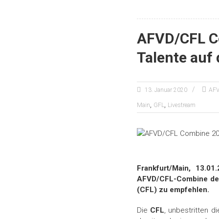
AFVD/CFL Co
Talente auf
13. Januar 2020
AF
,
,
Main
GFL
Livestream
Frankfurt/Main, 13.0
AFVD/CFL-Combine der 
(CFL) zu empfehlen.
Die
CFL
, unbestritten d