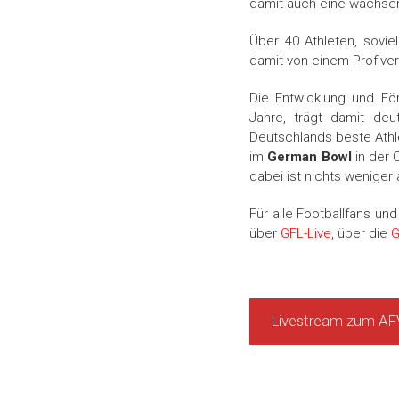
damit auch eine wachs
Über 40 Athleten, sovi
damit von einem Profive
Die Entwicklung und F
Jahre, trägt damit deu
Deutschlands beste Ath
im
German Bowl
in der 
dabei ist nichts weniger
Für alle Footballfans un
über
GFL-Live
, über die
G
Livestream zum AFV
—
—