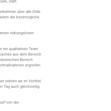
ls, statt.
ilnehmer über alle Drills
ielern die bestmögliche
einen reibungslosen
n ein qualitatives Team
Coaches aus dem Bereich
edizinischen Bereich
fortmaßnahmen ergreifen
er stehen wir im Vorfeld
er Tag auch gleichzeitig
wurf von der