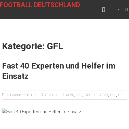
Zum
FOOTBALL DEUTSCHLAND
Inhalt
springen
Kategorie: GFL
Fast 40 Experten und Helfer im
Einsatz
,
,
,
,
20. Januar 2020
AFVD
AFVD
CFL
GFL
AFVD
CFL
GFL