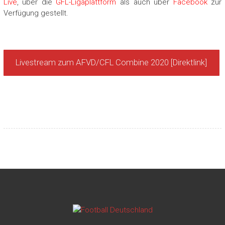
Live
, über die
GFL-Ligaplattform
als auch über
Face
book
zur
Verfügung gestellt.
Livestream zum AFVD/CFL Combine 2020 [Direktlink]
—
—