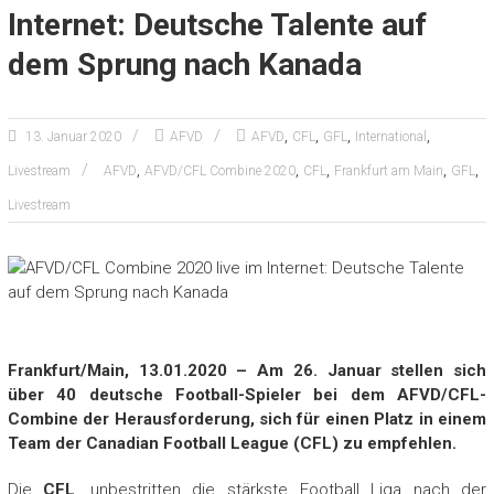
Internet: Deutsche Talente auf
dem Sprung nach Kanada
,
,
,
,
13. Januar 2020
AFVD
AFVD
CFL
GFL
International
,
,
,
,
,
Livestream
AFVD
AFVD/CFL Combine 2020
CFL
Frankfurt am Main
GFL
Livestream
Frankfurt/Main, 13.01.2020 – Am 26. Januar stellen sich
über 40 deutsche Football-Spieler bei dem AFVD/CFL-
Combine der Herausforderung, sich für einen Platz in einem
Team der Canadian Football League (CFL) zu empfehlen.
Die
CFL
, unbestritten die stärkste Football Liga nach der