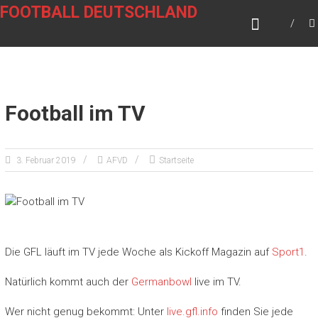
Zum
FOOTBALL DEUTSCHLAND
Inhalt
springen
Football im TV
3. Februar 2019
AFVD
Startseite
Die GFL läuft im TV jede Woche als Kickoff Magazin auf
Sport1
.
Natürlich kommt auch der
Germanbowl
live im TV.
Wer nicht genug bekommt: Unter
live.gfl.info
finden Sie jede